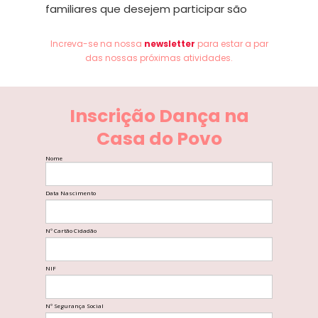
familiares que desejem participar são
bem-vindos.
*
Increva-se na nossa
newsletter
para estar a par
das nossas próximas atividades.
Para mais informações e inscrições por
favor preencha o formulário disponivel
nesta página ou entre em contacto
Inscrição Dança na
connosco.
Casa do Povo
.•: Clique na imagem para aceder ao
Nome
grupo Facebook!
Data Nascimento
Nº Cartão Cidadão
NIF
Nº Segurança Social