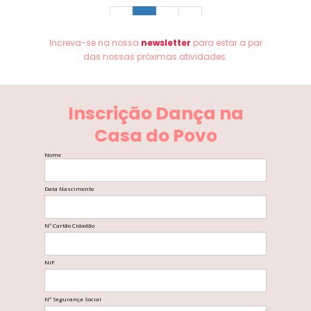
«
1
2
»
Increva-se na nossa
newsletter
para estar a par
das nossas próximas atividades.
Inscrição Dança na
Casa do Povo
Nome
Data Nascimento
Nº Cartão Cidadão
NIF
Nº Segurança Social