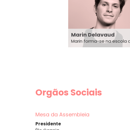
Marin Delavaud
Marin forma-se na escola de
Orgãos Sociais
Mesa da Assembleia
Presidente