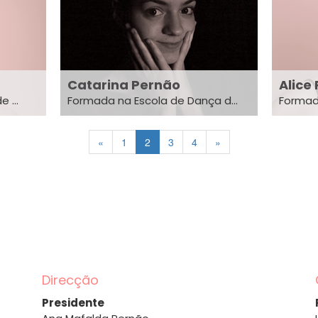
Catarina Pernão
Alice
 ...
Formada na Escola de Dança d...
Formada
«
1
2
3
4
»
Direcção
Presidente