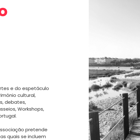
o
rtes e do espetáculo
mónio cultural,
s, debates,
sseios, Workshops,
rtugal.
associação pretende
e as quais se incluem